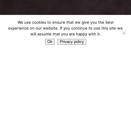
We use cookies to ensure that we give you the best
experience on our website. If you continue to use this site we
Galvanisation et
will assume that you are happy with it.
Ok
Privacy policy
galvanoplastie
Le traitement galvanique des métaux et des
plastiques génère des eaux usées qui contiennent
de nombreux polluants.
Ces eaux peuvent avoir des caractéristiques acides
ou alcalines, contenir de nombreux métaux lourds